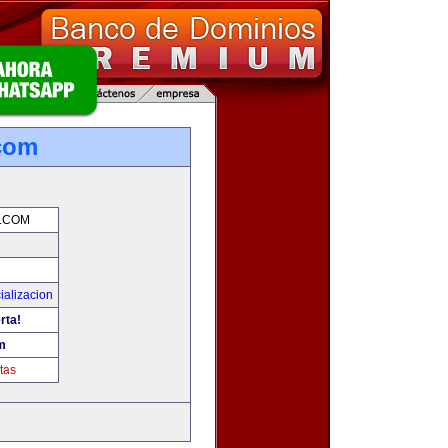
com
.COM
ializacion
rta!
m
tas