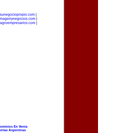
sunegociopropio.com
|
imagenynegocios.com
|
agroempresarios.com
|
ominios En Venta
strias Argentinas