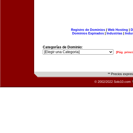
Registro de Dominios
|
Web Hosting
|
D
Dominios Expirados
|
Industrias
|
Indu
Categorías de Dominio:
[Pág. princi
** Precios expre
© 2002/2022 Solo10.com