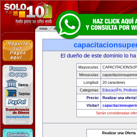
capacitacionsupe
El dueño de este dominio lo ha
Mayusculas:
CAPACITACIONSU
Minusculas:
capacitacionsuperio
Longitud:
20 caracteres
Categorias:
EducaciÃ³n
,
Profesi
Precio:
Realizar una oferta!
Visitar!
capacitacionsuperi
Serán consideradas ofer
Realizar una Oferta