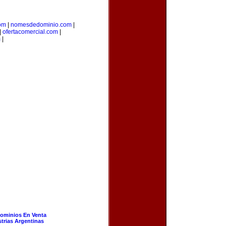
om
|
nomesdedominio.com
|
|
ofertacomercial.com
|
m
|
ominios En Venta
strias Argentinas