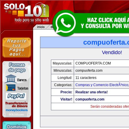
compuoferta
Vendido!
Mayusculas:
COMPUOFERTA.COM
Minusculas:
compuoferta.com
Longitud:
11 caracteres
Categorias:
Compras y Comercio ElectrÃ³nico
Precio:
Realizar una oferta!
Visitar!
compuoferta.com
Serán consideradas ofer