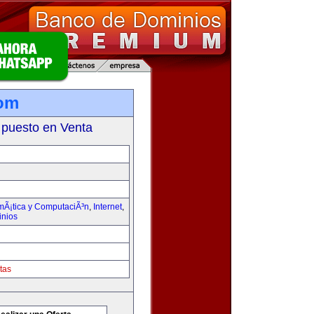
com
 puesto en Venta
rmÃ¡tica y ComputaciÃ³n
,
Internet
,
inios
tas