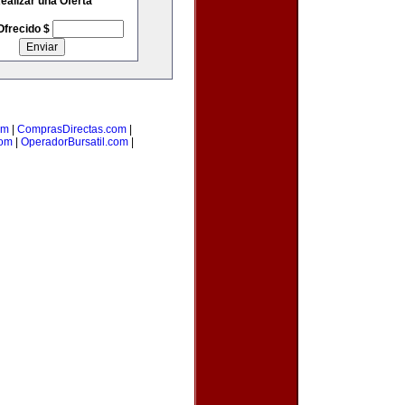
ealizar una Oferta
Ofrecido $
om
|
ComprasDirectas.com
|
com
|
OperadorBursatil.com
|