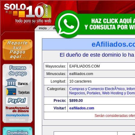
eAfiliados.
El dueño de este dominio lo ha
Mayusculas:
EAFILIADOS.COM
Minusculas:
eafiliados.com
Longitud:
10 caracteres
Categorias:
Compras y Comercio ElectrÃ³nico
,
Info
Negocios
,
Portales
,
Web Hosting y Dom
Precio:
$899.00
Visitar!
eafiliados.com
Serán consideradas ofer