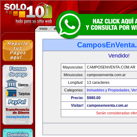
CamposEnVenta.
Vendido!
Mayusculas:
CAMPOSENVENTA.COM.AR
Minusculas:
camposenventa.com.ar
Longitud:
13 caracteres
Categorias:
Inmuebles y Propiedades
,
Ven
Precio:
$980.00
Visitar!
camposenventa.com.ar
Serán consideradas ofer