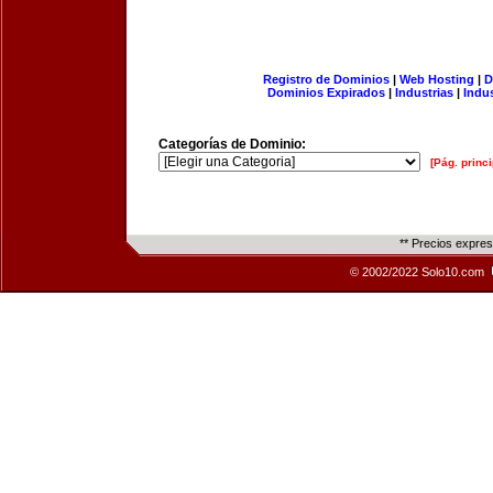
Registro de Dominios
|
Web Hosting
|
D
Dominios Expirados
|
Industrias
|
Indu
Categorías de Dominio:
[Pág. princi
** Precios expre
© 2002/2022 Solo10.com